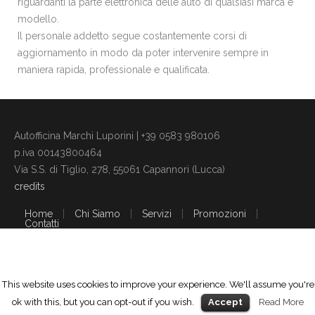
riguardanti la parte elettronica delle auto di qualsiasi marca e
modello.
Il personale addetto segue costantemente corsi di
aggiornamento in modo da poter intervenire sempre in
maniera rapida, professionale e qualificata.
Autofficina Marchi Luporini | +39 0583 980106
p.iva 00143800464
Via S.S. di Tiglio, 278, 55061 Capannori (Lucca)
credits
Home
Chi Siamo
Servizi
Promozioni
Contatti
This website uses cookies to improve your experience. We'll assume you're
ok with this, but you can opt-out if you wish.
Read More
Accept