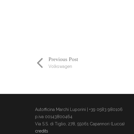
Previous Post
Volkswagen
Autofficina Marchi Luporini | +39 0583 980106
p.iva 00143800464
Via S.S. di Tiglio, 278, 55061 Capannori (Lucca)
credits