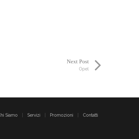
Next Post
Opel
hi Siamo
Servizi
Promozioni
Contatti