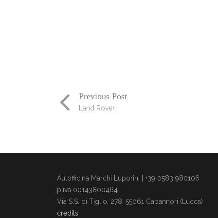
Previous Post
Land Rover
Autofficina Marchi Luporini | +39 0583 980106
p.iva 00143800464
Via S.S. di Tiglio, 278, 55061 Capannori (Lucca)
credits