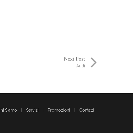
Next Post
Audi
hi Siamo
Servizi
Promozioni
Contatti